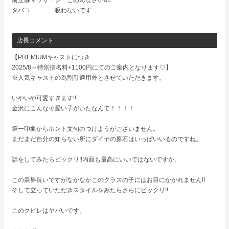
タバコ 吸わないです
店長コメント
【PREMIUMキャストにつき
2025/8～特別指名料+1100円にてのご案内となります♡】
※人気キャストの為割引適用外とさせていただきます。
いやいや可愛すぎます!!
金沢にこんな可愛い子がいたなんて！！！！
第一印象からホント文句のつけようがございません。
まだまだ自分の知らない所にダイヤの原石はいっぱいいるのですね。
話をしてみたらビックリ!!内面も最高にいいではないですか。
この業界長いですがなかなかこのクラスの子にはお目にかかれません!!
そして立っていただきスタイルをみたらさらにビックリ!!
このクビレはヤバいです。