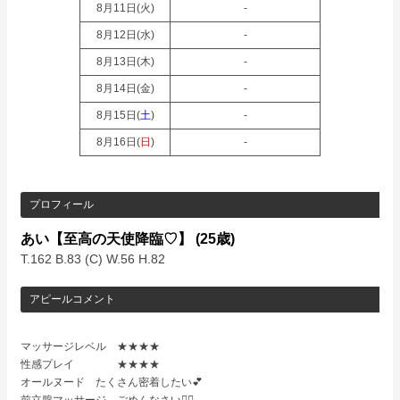
8月11日(
火
)
-
8月12日(
水
)
-
8月13日(
木
)
-
8月14日(
金
)
-
8月15日(
土
)
-
8月16日(
日
)
-
プロフィール
あい【至高の天使降臨♡】
(25歳)
T.162 B.83 (C) W.56 H.82
アピールコメント
マッサージレベル ★★★★
性感プレイ ★★★★
オールヌード たくさん密着したい💕
前立腺マッサージ ごめんなさい🙇‍♀️