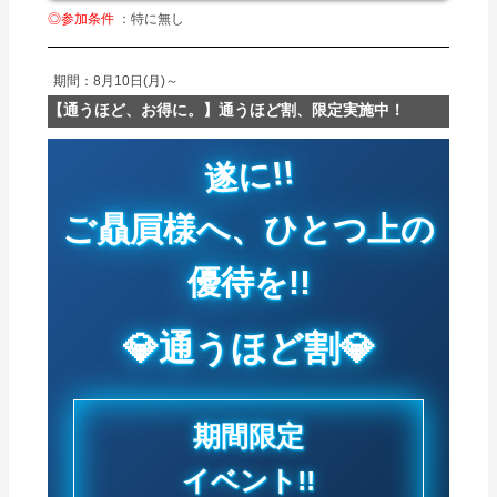
◎参加条件
：特に無し
期間：8月10日(月)～
【通うほど、お得に。】通うほど割、限定実施中！
遂に!!
ご贔屓様へ、ひとつ上の
優待を!!
💎通うほど割💎
期間限定
イベント!!