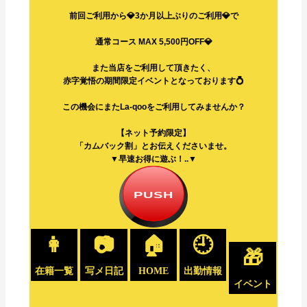
前回ご利用から💎3か月以上ぶりのご利用💎で
通常コース MAX 5,500円OFF💎
また当店をご利用して頂きたく、
赤字覚悟の期間限定イベントとなっております💍
この機会にまたLa-qooをご利用してみませんか？
【ネット予約限定】
「カムバック割」とお伝えくださいませ。
▼早速お得に遊ぶ！..▼
PUSH
👩
📷
🏠
🕘
🎁
在籍一覧
写メ日記
HOME
出勤情報
イベント
.