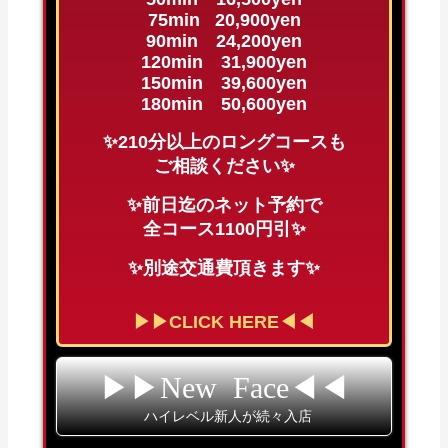
75min 20,900yen
90min 24,200yen
120min 31,900yen
150min 39,600yen
180min 50,600yen
✨210分以上のロングコースも
ご相談ください✨
✨前日迄のネット予約で
全コース1100円引✨
✨別途交通費頂きます✨
▶▶CLICK HERE◀◀
▶▶New Face◀◀
ハイレベル新人が続々入店