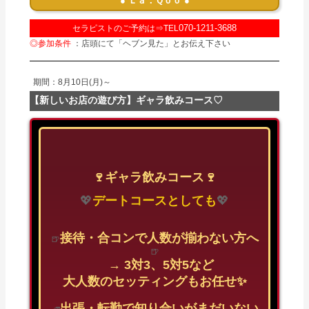
● Ｌａ．Ｑｏｏ ●
070-1211-3688
セラピストのご予約は⇒TEL
◎参加条件
：店頭にて「ヘブン見た」とお伝え下さい
期間：8月10日(月)～
【新しいお店の遊び方】ギャラ飲みコース♡
🍷ギャラ飲みコース🍷
💖
デートコースとしても
💖
接待・合コンで人数が揃わない方へ
🍺
🍺
→ 3対3、5対5など
大人数のセッティングもお任せ✨
出張・転勤で知り合いがまだいない