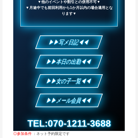
▼他のイベントや割引との併用不可▼
▼月途中でも前回利用から1か月以内の場合適用とな
ります▼
▶▶写メ日記◀◀
▶▶本日の出勤◀◀
▶▶女の子一覧◀◀
▶▶メール会員◀◀
TEL:070-1211-3688
◎参加条件
：ネット予約限定です