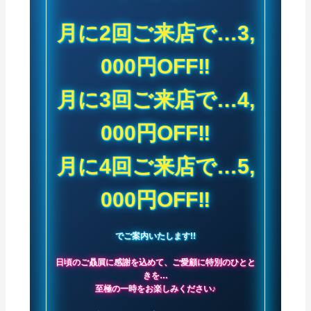
月に2回ご来店で…3,
000円
OFF‼
月に3回ご来店で…4,
000円OFF‼
月に4回ご来店で…5,
000円OFF‼
でご案内いたします!!
日頃のご贔屓に感謝を込めて、ご愛顧に特別のひとと
きを…
至極の一時をお楽しみください♪