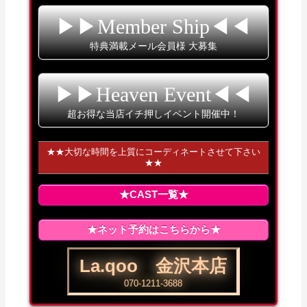
▶▶Member Ship◀◀
特典満載メール会員様 大募集
▶▶Heaven Event◀◀
超お得な当店イチ押しイベント開催中！
★★大切な時間を上質にコーディネートさせて下さい
★★
★CAST一覧★
★ネット予約はこちらから★
La.qoo 金沢本店
070-1211-3688