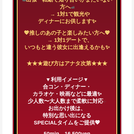
🚅
方へ
🚅
→ 1対1で観光や
ディナーにお供します✨
💖推しのあの子と楽しみたい方へ💖
→ 1対1デートで、
いつもと違う彼女に出逢えるかも✨
★★★遊び方はアナタ次第★★★
▼利用イメージ▼
合コン・ディナー・
カラオケ・映画などに最適✨
少人数〜大人数まで柔軟に対応
✨
お出かけ後は、
特別な思い出になる
SPECIALタイムをご提供💖
50min 16,500yen